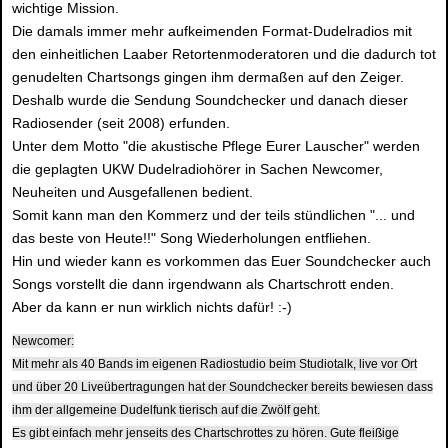
wichtige Mission.
Die damals immer mehr aufkeimenden Format-Dudelradios mit
den einheitlichen Laaber Retortenmoderatoren und die dadurch tot
genudelten Chartsongs gingen ihm dermaßen auf den Zeiger.
Deshalb wurde die Sendung Soundchecker und danach dieser
Radiosender (seit 2008) erfunden.
Unter dem Motto "die akustische Pflege Eurer Lauscher" werden
die geplagten UKW Dudelradiohörer in Sachen Newcomer,
Neuheiten und Ausgefallenen bedient.
Somit kann man den Kommerz und der teils stündlichen "... und
das beste von Heute!!" Song Wiederholungen entfliehen.
Hin und wieder kann es vorkommen das Euer Soundchecker auch
Songs vorstellt die dann irgendwann als Chartschrott enden.
Aber da kann er nun wirklich nichts dafür! :-)
Newcomer:
Mit mehr als 40 Bands im eigenen Radiostudio beim Studiotalk, live vor Ort
und über 20 Liveübertragungen hat der Soundchecker bereits bewiesen dass
ihm der allgemeine Dudelfunk tierisch auf die Zwölf geht.
Es gibt einfach mehr jenseits des Chartschrottes zu hören. Gute fleißige